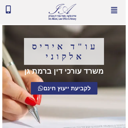
עו"ד איריס
אלקוני
משרד עורכי דין ברמת גן
לקביעת ייעוץ חינם