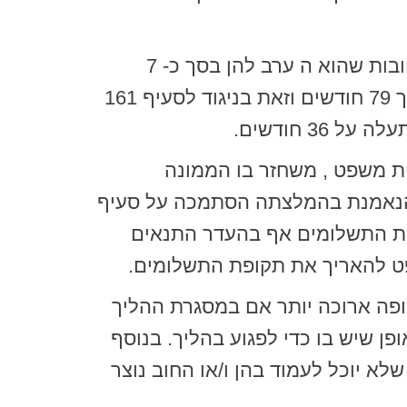
מדובר בחייב בן 50, שאינו בריא, שכשל כלכלית וחברה בניהולו קרסה תוך שהי מותירה חובות שהוא ה ערב להן בסך כ- 7
מיליוני ש"ח. המסגרת הצעת הממונה המליצה הנאמנת לקבוע לחייב תוכנית פירעון למשך 79 חודשים וזאת בניגוד לסעיף 161
ת משפט , משחזר בו הממונה
קיבל כב' בימ"ש שלום את תוכנית הפירעון למשך 79 חודשים הנאמנת בהמלצתה הסתמכה על סעיף
קופת התשלומים אף בהעדר התנאים
מאפשר לקבוע לחייב תקופה ארוכה יותר אם במסגרת ההליך
פן שיש בו כדי לפגוע בהליך. בנוסף
א יוכל לעמוד בהן ו/או החוב נוצר