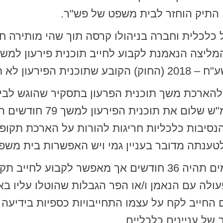
התיק הוחזר לבית משפט של פש"ר.
 על 36 חודשים.
להארכת משך תוכנית הפרעון בתסקיר שהוגש לבי
מהסתייגותו במהלך הדיון 
פט הנסיבות כלכליות חריגות להורות על הארכת ת
ואכן סעיף 163 קובע שתקופת התשלומים תהיה 36 חודשים אך 
ולה עם הנאמן ו/או הפר הגבלות שהוטלו עליו באו
חייב לקח על עצמו התחייבויות כספיות בידיעה של
של עניינים כלכליים.