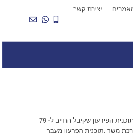
אמרים
יצירת קשר
בערעור שהגיע לאחרונה לבית המשפט המחוזי , פסקה כב' השופטת איריס לושי עבודי שתוכנית הפירעון שקיבל החייב ל- 79
כת משך .תוכנית הפרעון מעבר