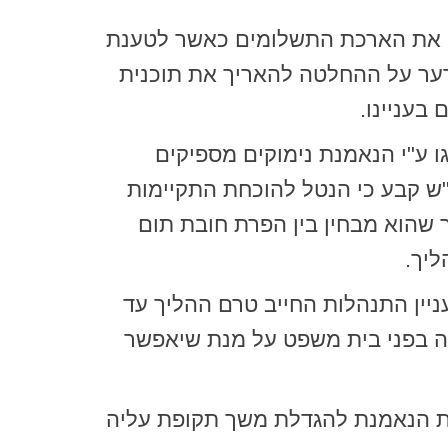
 הממונה ( ב"כ הכונס הרישמי) הוראות סעיף 163 (ג) אפשרו את הארכת התשלומים כאשר לטענת
ערער על ההחלטה להאריך את תוכנית
בעניינו.
ו ע"י הנאמנת נימוקים מספיקים
"ש קבע כי הנטל להוכחת התקיימות
) מוטל על מי שמבקש לסטות מהכלל של 36 חודשים תוך שהוא מבחין בין הפרת חובת תום
ליך.
יין התנהלות החייב טרם ההליך עד
ה בפני בית משפט על מנת שיאפשר
 הנאמנת להגדלת משך תקופת עליה