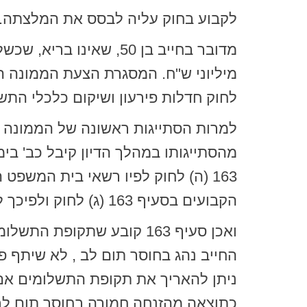
לקבוע בחוק עליה לבסס את המלצתה. 
לחוק חדלות פירעון ושיקום כלכלי התשע"ח – 2018 (החוק) הקובע שתוכנית הפירעון לא תעלה
למרות הסתייגות ראשונה של הממונה 
163 (ה) לחוק לפיו רשאי בית המש
הקבועים בסעיף 163 (ג) לחוק ולפיכך לטענתה מדובר בעניין גמי ויש האפשרות בית משפט להאריך את תקופת התשלומים.
החייב נהג בחוסר תום לב , לא שיתף פע
ניתן להאריך את תקופת התשלומים אם ה
כתוצאה מהזנחה חמורה בחוסר תום לב 