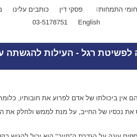
ומי התמחות
פסקי דין
כותבים עלינו
מ
03-5178751
English
פשיטת רגל - העילות להגשתה על
 אין ביכולתו של אדם לפרוע את חובותיו, כלומר,
 את נכסיו של החייב, על מנת לממש ולחלק את ה
פים עונה על הגדרת ה"חייב" הוא יכול להגיש בק